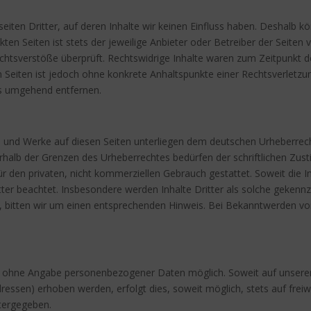
iten Dritter, auf deren Inhalte wir keinen Einfluss haben. Deshalb k
ten Seiten ist stets der jeweilige Anbieter oder Betreiber der Seiten 
htsverstöße überprüft. Rechtswidrige Inhalte waren zum Zeitpunkt de
ten Seiten ist jedoch ohne konkrete Anhaltspunkte einer Rechtsverlet
ks umgehend entfernen.
lte und Werke auf diesen Seiten unterliegen dem deutschen Urheberrecht
halb der Grenzen des Urheberrechtes bedürfen der schriftlichen Zust
r den privaten, nicht kommerziellen Gebrauch gestattet. Soweit die In
tter beachtet. Insbesondere werden Inhalte Dritter als solche gekennz
bitten wir um einen entsprechenden Hinweis. Bei Bekanntwerden von
gel ohne Angabe personenbezogener Daten möglich. Soweit auf unse
ressen) erhoben werden, erfolgt dies, soweit möglich, stets auf freiw
itergegeben.