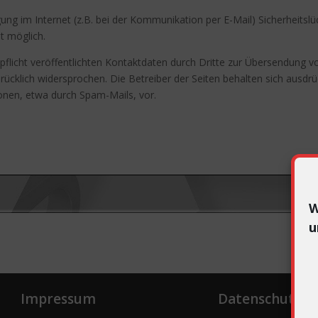
ung im Internet (z.B. bei der Kommunikation per E-Mail) Sicherheitsl
ht möglich.
icht veröffentlichten Kontaktdaten durch Dritte zur Übersendung vo
ücklich widersprochen. Die Betreiber der Seiten behalten sich ausdrück
nen, etwa durch Spam-Mails, vor.
W
u
Impressum
Datenschutz