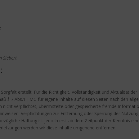
:
n Siebert
:
orgfalt erstellt. Für die Richtigkeit, Vollständigkeit und Aktualität d
äß § 7 Abs.1 TMG für eigene Inhalte auf diesen Seiten nach den allg
ch nicht verpflichtet, übermittelte oder gespeicherte fremde Inform
it hinweisen. Verpflichtungen zur Entfernung oder Sperrung der Nutzu
bezügliche Haftung ist jedoch erst ab dem Zeitpunkt der Kenntnis ein
letzungen werden wir diese Inhalte umgehend entfernen.